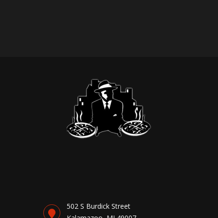
502 S Burdick Street
Kalamazoo, MI 49007