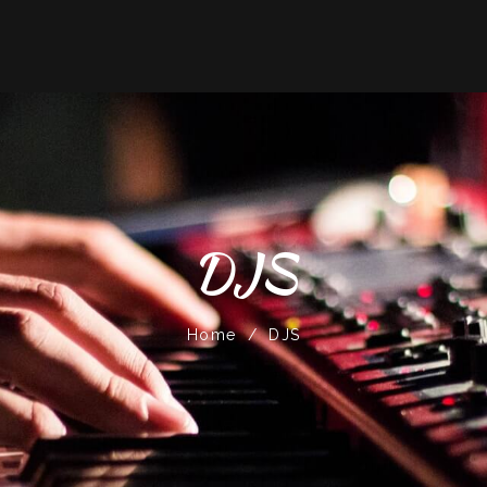
DJS
Home
/
DJS