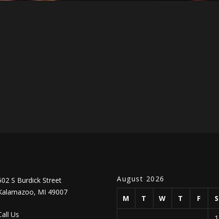
Ashim Vai
Salim rana
Salim rana
Ashim Vai
Tarek vai
Salim rana
August 2026
502 S Burdick Street
Kalamazoo, MI 49007
M
T
W
T
F
Call Us