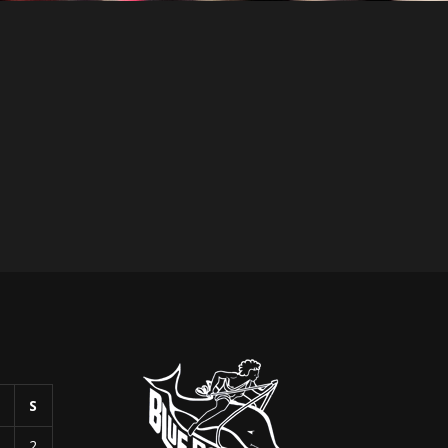
Tarek vai
BM RAFIQ RJ
BM RAFIQ RJ
S
S
1
2