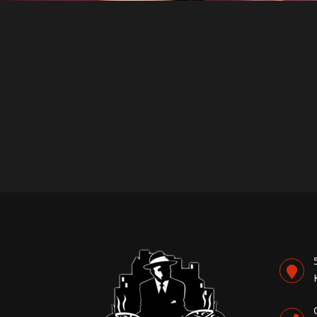
BM RAFIQ RJ
Tarek vai
Ashim Vai